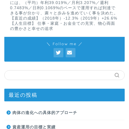
には、（平均）年利39.019%／月利3.207%／週利
0.7483%／日利0.1069%のペースで運用すれば到達で
きる事が分かり、粛々と歩みを進めていく事を決めた。
【直近の成績】（2018年）-12.3%（2019年）+26.6%
【人生目標】 仕事・家庭・お金全ての充実、物心両面
の豊かさと幸せの追求
＼ Follow me ／
最近の投稿
肉体の進化への具体的アプローチ
資産運用の目標と実績