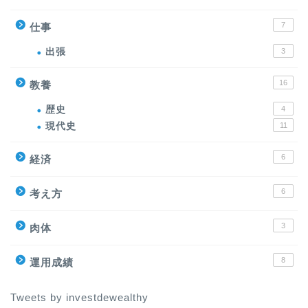
7
仕事
出張
3
16
教養
歴史
4
現代史
11
6
経済
6
考え方
3
肉体
8
運用成績
Tweets by investdewealthy