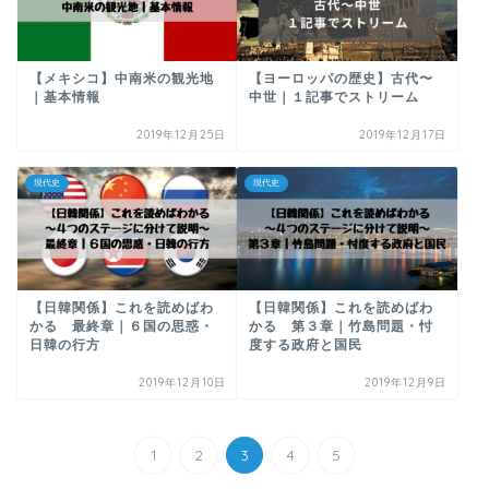
【メキシコ】中南米の観光地
【ヨーロッパの歴史】古代〜
｜基本情報
中世｜１記事でストリーム
2019年12月25日
2019年12月17日
現代史
現代史
【日韓関係】これを読めばわ
【日韓関係】これを読めばわ
かる 最終章｜６国の思惑・
かる 第３章｜竹島問題・忖
日韓の行方
度する政府と国民
2019年12月10日
2019年12月9日
1
2
3
4
5