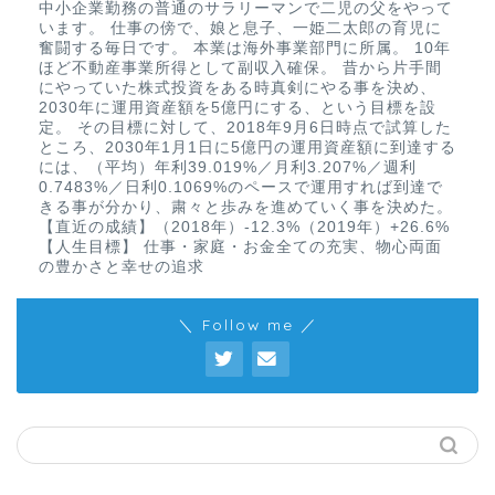
中小企業勤務の普通のサラリーマンで二児の父をやって
います。 仕事の傍で、娘と息子、一姫二太郎の育児に
奮闘する毎日です。 本業は海外事業部門に所属。 10年
ほど不動産事業所得として副収入確保。 昔から片手間
にやっていた株式投資をある時真剣にやる事を決め、
2030年に運用資産額を5億円にする、という目標を設
定。 その目標に対して、2018年9月6日時点で試算した
ところ、2030年1月1日に5億円の運用資産額に到達する
には、（平均）年利39.019%／月利3.207%／週利
0.7483%／日利0.1069%のペースで運用すれば到達で
きる事が分かり、粛々と歩みを進めていく事を決めた。
【直近の成績】（2018年）-12.3%（2019年）+26.6%
【人生目標】 仕事・家庭・お金全ての充実、物心両面
の豊かさと幸せの追求
＼ Follow me ／