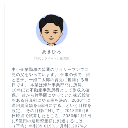
あきひろ
30代サラリーマン投資家
中小企業勤務の普通のサラリーマンで二
児の父をやっています。 仕事の傍で、娘
と息子、一姫二太郎の育児に奮闘する毎
日です。 本業は海外事業部門に所属。
10年ほど不動産事業所得として副収入確
保。 昔から片手間にやっていた株式投資
をある時真剣にやる事を決め、2030年に
運用資産額を5億円にする、という目標を
設定。 その目標に対して、2018年9月6
日時点で試算したところ、2030年1月1日
に5億円の運用資産額に到達するには、
（平均）年利39.019%／月利3.207%／