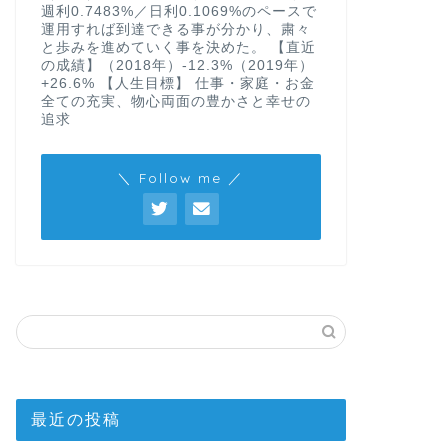
週利0.7483%／日利0.1069%のペースで
運用すれば到達できる事が分かり、粛々
と歩みを進めていく事を決めた。 【直近
の成績】（2018年）-12.3%（2019年）
+26.6% 【人生目標】 仕事・家庭・お金
全ての充実、物心両面の豊かさと幸せの
追求
＼ Follow me ／
最近の投稿