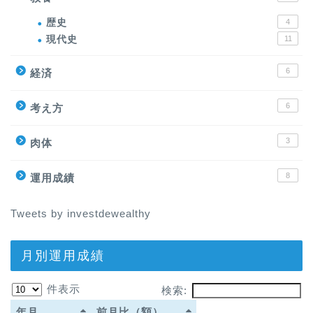
歴史
4
現代史
11
6
経済
6
考え方
3
肉体
8
運用成績
Tweets by investdewealthy
月別運用成績
件表示
検索:
年月
前月比（額）