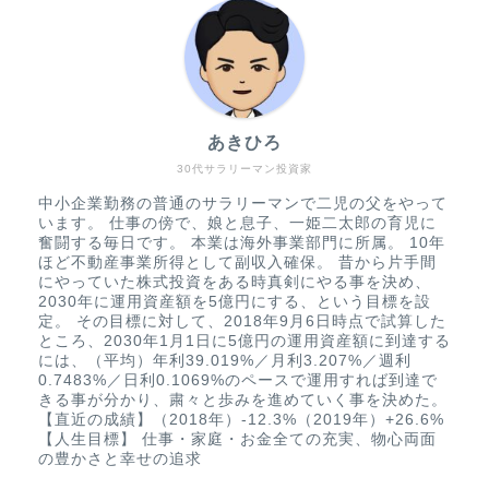
あきひろ
30代サラリーマン投資家
中小企業勤務の普通のサラリーマンで二児の父をやって
います。 仕事の傍で、娘と息子、一姫二太郎の育児に
奮闘する毎日です。 本業は海外事業部門に所属。 10年
ほど不動産事業所得として副収入確保。 昔から片手間
にやっていた株式投資をある時真剣にやる事を決め、
2030年に運用資産額を5億円にする、という目標を設
定。 その目標に対して、2018年9月6日時点で試算した
ところ、2030年1月1日に5億円の運用資産額に到達する
には、（平均）年利39.019%／月利3.207%／週利
0.7483%／日利0.1069%のペースで運用すれば到達で
きる事が分かり、粛々と歩みを進めていく事を決めた。
【直近の成績】（2018年）-12.3%（2019年）+26.6%
【人生目標】 仕事・家庭・お金全ての充実、物心両面
の豊かさと幸せの追求