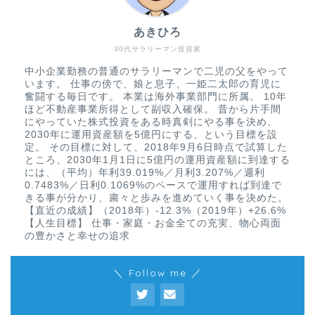
あきひろ
30代サラリーマン投資家
中小企業勤務の普通のサラリーマンで二児の父をやって
います。 仕事の傍で、娘と息子、一姫二太郎の育児に
奮闘する毎日です。 本業は海外事業部門に所属。 10年
ほど不動産事業所得として副収入確保。 昔から片手間
にやっていた株式投資をある時真剣にやる事を決め、
2030年に運用資産額を5億円にする、という目標を設
定。 その目標に対して、2018年9月6日時点で試算した
ところ、2030年1月1日に5億円の運用資産額に到達する
には、（平均）年利39.019%／月利3.207%／週利
0.7483%／日利0.1069%のペースで運用すれば到達で
きる事が分かり、粛々と歩みを進めていく事を決めた。
【直近の成績】（2018年）-12.3%（2019年）+26.6%
【人生目標】 仕事・家庭・お金全ての充実、物心両面
の豊かさと幸せの追求
＼ Follow me ／