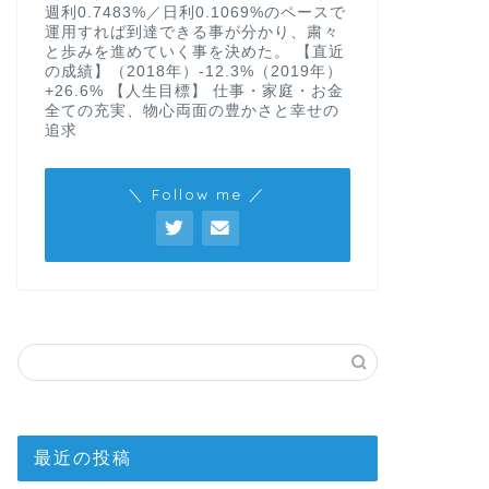
週利0.7483%／日利0.1069%のペースで
運用すれば到達できる事が分かり、粛々
と歩みを進めていく事を決めた。 【直近
の成績】（2018年）-12.3%（2019年）
+26.6% 【人生目標】 仕事・家庭・お金
全ての充実、物心両面の豊かさと幸せの
追求
＼ Follow me ／
最近の投稿