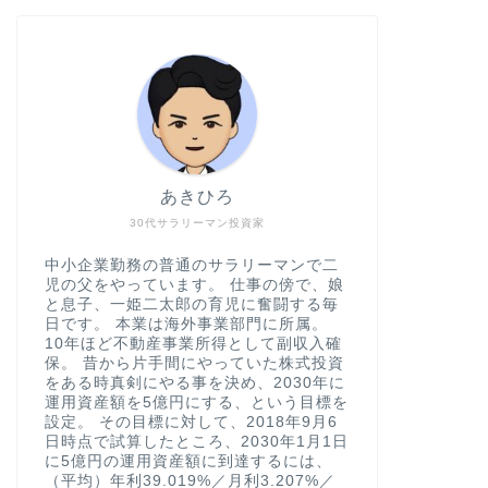
あきひろ
30代サラリーマン投資家
中小企業勤務の普通のサラリーマンで二
児の父をやっています。 仕事の傍で、娘
と息子、一姫二太郎の育児に奮闘する毎
日です。 本業は海外事業部門に所属。
10年ほど不動産事業所得として副収入確
保。 昔から片手間にやっていた株式投資
をある時真剣にやる事を決め、2030年に
運用資産額を5億円にする、という目標を
設定。 その目標に対して、2018年9月6
日時点で試算したところ、2030年1月1日
に5億円の運用資産額に到達するには、
（平均）年利39.019%／月利3.207%／