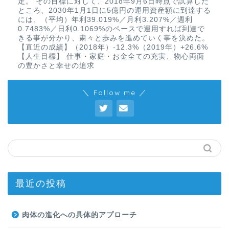
定。 その目標に対して、2018年9月6日時点で試算した
ところ、2030年1月1日に5億円の運用資産額に到達する
には、（平均）年利39.019%／月利3.207%／週利
0.7483%／日利0.1069%のペースで運用すれば到達で
きる事が分かり、粛々と歩みを進めていく事を決めた。
【直近の成績】（2018年）-12.3%（2019年）+26.6%
【人生目標】 仕事・家庭・お金全ての充実、物心両面
の豊かさと幸せの追求
＼ Follow me ／
最近の投稿
肉体の進化への具体的アプローチ