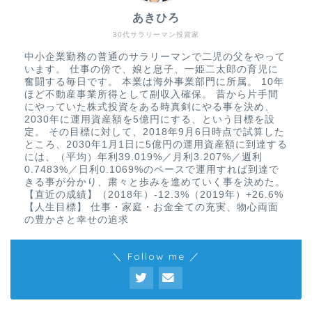
あきひろ
30代サラリーマン投資家
中小企業勤務の普通のサラリーマンで二児の父をやって
います。 仕事の傍で、娘と息子、一姫二太郎の育児に
奮闘する毎日です。 本業は海外事業部門に所属。 10年
ほど不動産事業所得として副収入確保。 昔から片手間
にやっていた株式投資をある時真剣にやる事を決め、
2030年に運用資産額を5億円にする、という目標を設
定。 その目標に対して、2018年9月6日時点で試算した
ところ、2030年1月1日に5億円の運用資産額に到達する
には、（平均）年利39.019%／月利3.207%／週利
0.7483%／日利0.1069%のペースで運用すれば到達で
きる事が分かり、粛々と歩みを進めていく事を決めた。
【直近の成績】（2018年）-12.3%（2019年）+26.6%
【人生目標】 仕事・家庭・お金全ての充実、物心両面
の豊かさと幸せの追求
＼ Follow me ／