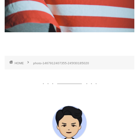
HOME
photo-1467912407355-245f30185020