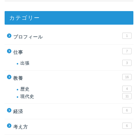
カテゴリー
1
プロフィール
7
仕事
出張
3
16
教養
歴史
4
現代史
11
6
経済
6
考え方