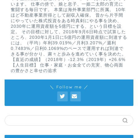
います。 仕事の傍で、娘と息子、一姫二太郎の育児に
奮闘する毎日です。 本業は海外事業部門に所属。 10年
ほど不動産事業所得として副収入確保。 昔から片手間
にやっていた株式投資をある時真剣にやる事を決め、
2030年に運用資産額を5億円にする、という目標を設
定。 その目標に対して、2018年9月6日時点で試算した
ところ、2030年1月1日に5億円の運用資産額に到達する
には、（平均）年利39.019%／月利3.207%／週利
0.7483%／日利0.1069%のペースで運用すれば到達で
きる事が分かり、粛々と歩みを進めていく事を決めた。
【直近の成績】（2018年）-12.3%（2019年）+26.6%
【人生目標】 仕事・家庭・お金全ての充実、物心両面
の豊かさと幸せの追求
＼ Follow me ／