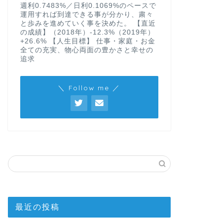
週利0.7483%／日利0.1069%のペースで
運用すれば到達できる事が分かり、粛々
と歩みを進めていく事を決めた。 【直近
の成績】（2018年）-12.3%（2019年）
+26.6% 【人生目標】 仕事・家庭・お金
全ての充実、物心両面の豊かさと幸せの
追求
＼ Follow me ／
最近の投稿