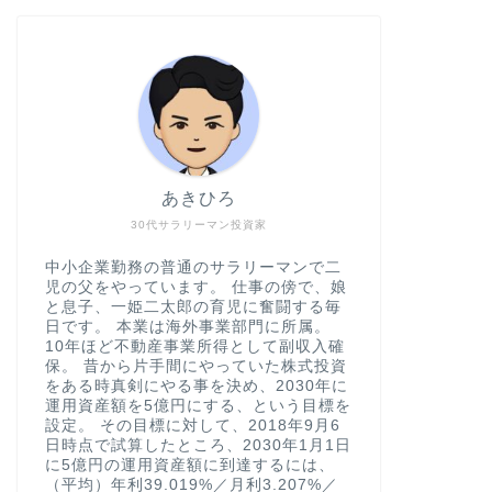
あきひろ
30代サラリーマン投資家
中小企業勤務の普通のサラリーマンで二
児の父をやっています。 仕事の傍で、娘
と息子、一姫二太郎の育児に奮闘する毎
日です。 本業は海外事業部門に所属。
10年ほど不動産事業所得として副収入確
保。 昔から片手間にやっていた株式投資
をある時真剣にやる事を決め、2030年に
運用資産額を5億円にする、という目標を
設定。 その目標に対して、2018年9月6
日時点で試算したところ、2030年1月1日
に5億円の運用資産額に到達するには、
（平均）年利39.019%／月利3.207%／