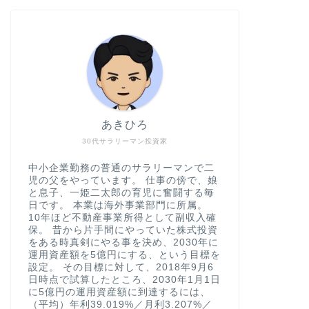
あきひろ
30代サラリーマン投資家
中小企業勤務の普通のサラリーマンで二
児の父をやっています。 仕事の傍で、娘
と息子、一姫二太郎の育児に奮闘する毎
日です。 本業は海外事業部門に所属。
10年ほど不動産事業所得として副収入確
保。 昔から片手間にやっていた株式投資
をある時真剣にやる事を決め、2030年に
運用資産額を5億円にする、という目標を
設定。 その目標に対して、2018年9月6
日時点で試算したところ、2030年1月1日
に5億円の運用資産額に到達するには、
（平均）年利39.019%／月利3.207%／