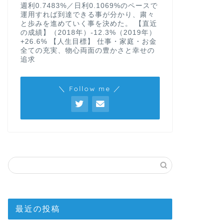
週利0.7483%／日利0.1069%のペースで
運用すれば到達できる事が分かり、粛々
と歩みを進めていく事を決めた。 【直近
の成績】（2018年）-12.3%（2019年）
+26.6% 【人生目標】 仕事・家庭・お金
全ての充実、物心両面の豊かさと幸せの
追求
＼ Follow me ／
最近の投稿