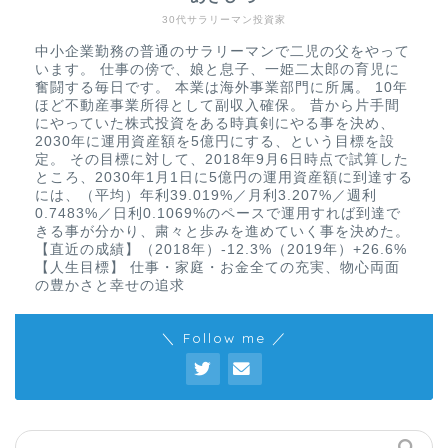
30代サラリーマン投資家
中小企業勤務の普通のサラリーマンで二児の父をやって
います。 仕事の傍で、娘と息子、一姫二太郎の育児に
奮闘する毎日です。 本業は海外事業部門に所属。 10年
ほど不動産事業所得として副収入確保。 昔から片手間
にやっていた株式投資をある時真剣にやる事を決め、
2030年に運用資産額を5億円にする、という目標を設
定。 その目標に対して、2018年9月6日時点で試算した
ところ、2030年1月1日に5億円の運用資産額に到達する
には、（平均）年利39.019%／月利3.207%／週利
0.7483%／日利0.1069%のペースで運用すれば到達で
きる事が分かり、粛々と歩みを進めていく事を決めた。
【直近の成績】（2018年）-12.3%（2019年）+26.6%
【人生目標】 仕事・家庭・お金全ての充実、物心両面
の豊かさと幸せの追求
＼ Follow me ／