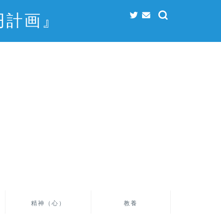
円計画』
精神（心）
教養