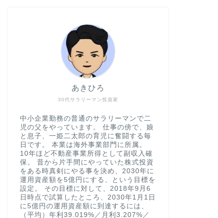
あきひろ
30代サラリーマン投資家
中小企業勤務の普通のサラリーマンで二
児の父をやっています。 仕事の傍で、娘
と息子、一姫二太郎の育児に奮闘する毎
日です。 本業は海外事業部門に所属。
10年ほど不動産事業所得として副収入確
保。 昔から片手間にやっていた株式投資
をある時真剣にやる事を決め、2030年に
運用資産額を5億円にする、という目標を
設定。 その目標に対して、2018年9月6
日時点で試算したところ、2030年1月1日
に5億円の運用資産額に到達するには、
（平均）年利39.019%／月利3.207%／