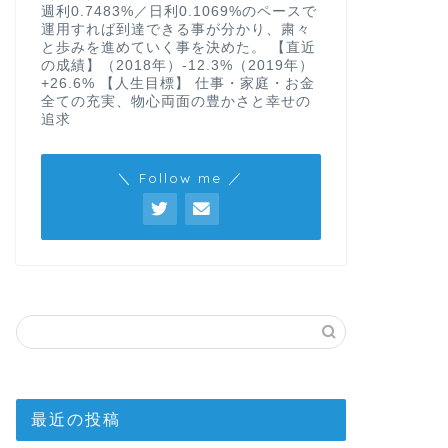
週利0.7483%／日利0.1069%のペースで
運用すれば到達できる事が分かり、粛々
と歩みを進めていく事を決めた。 【直近
の成績】（2018年）-12.3%（2019年）
+26.6% 【人生目標】 仕事・家庭・お金
全ての充実、物心両面の豊かさと幸せの
追求
＼ Follow me ／
最近の投稿