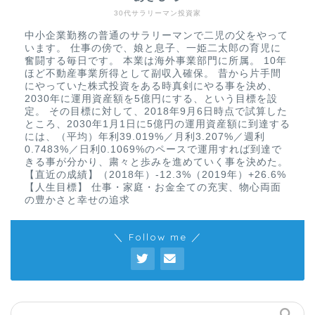
30代サラリーマン投資家
中小企業勤務の普通のサラリーマンで二児の父をやって
います。 仕事の傍で、娘と息子、一姫二太郎の育児に
奮闘する毎日です。 本業は海外事業部門に所属。 10年
ほど不動産事業所得として副収入確保。 昔から片手間
にやっていた株式投資をある時真剣にやる事を決め、
2030年に運用資産額を5億円にする、という目標を設
定。 その目標に対して、2018年9月6日時点で試算した
ところ、2030年1月1日に5億円の運用資産額に到達する
には、（平均）年利39.019%／月利3.207%／週利
0.7483%／日利0.1069%のペースで運用すれば到達で
きる事が分かり、粛々と歩みを進めていく事を決めた。
【直近の成績】（2018年）-12.3%（2019年）+26.6%
【人生目標】 仕事・家庭・お金全ての充実、物心両面
の豊かさと幸せの追求
＼ Follow me ／