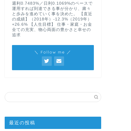
週利0.7483%／日利0.1069%のペースで
運用すれば到達できる事が分かり、粛々
と歩みを進めていく事を決めた。 【直近
の成績】（2018年）-12.3%（2019年）
+26.6% 【人生目標】 仕事・家庭・お金
全ての充実、物心両面の豊かさと幸せの
追求
＼ Follow me ／
最近の投稿