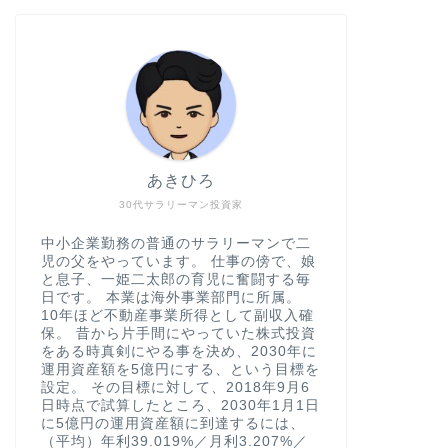
あきひろ
30代サラリーマン投資家
中小企業勤務の普通のサラリーマンで二
児の父をやっています。 仕事の傍で、娘
と息子、一姫二太郎の育児に奮闘する毎
日です。 本業は海外事業部門に所属。
10年ほど不動産事業所得として副収入確
保。 昔から片手間にやっていた株式投資
をある時真剣にやる事を決め、2030年に
運用資産額を5億円にする、という目標を
設定。 その目標に対して、2018年9月6
日時点で試算したところ、2030年1月1日
に5億円の運用資産額に到達するには、
（平均）年利39.019%／月利3.207%／