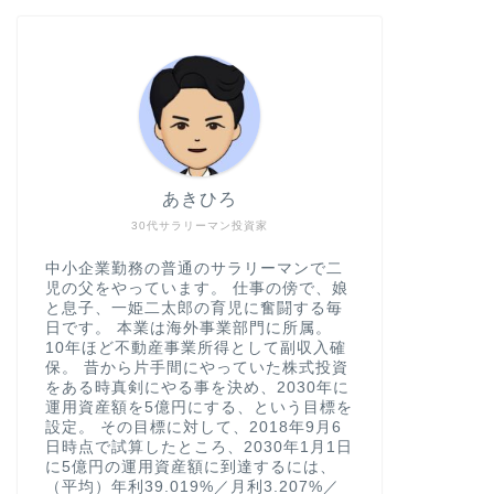
あきひろ
30代サラリーマン投資家
中小企業勤務の普通のサラリーマンで二
児の父をやっています。 仕事の傍で、娘
と息子、一姫二太郎の育児に奮闘する毎
日です。 本業は海外事業部門に所属。
10年ほど不動産事業所得として副収入確
保。 昔から片手間にやっていた株式投資
をある時真剣にやる事を決め、2030年に
運用資産額を5億円にする、という目標を
設定。 その目標に対して、2018年9月6
日時点で試算したところ、2030年1月1日
に5億円の運用資産額に到達するには、
（平均）年利39.019%／月利3.207%／