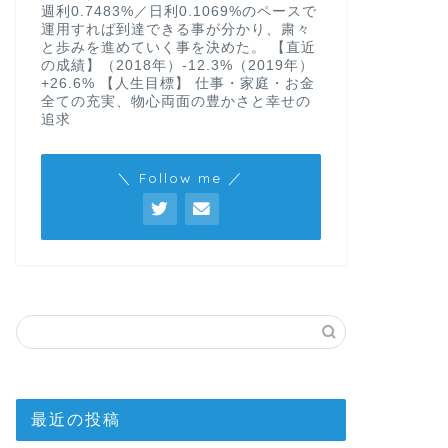
週利0.7483%／日利0.1069%のペースで
運用すれば到達できる事が分かり、粛々
と歩みを進めていく事を決めた。 【直近
の成績】（2018年）-12.3%（2019年）
+26.6% 【人生目標】 仕事・家庭・お金
全ての充実、物心両面の豊かさと幸せの
追求
＼ Follow me ／
最近の投稿