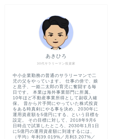
あきひろ
30代サラリーマン投資家
中小企業勤務の普通のサラリーマンで二
児の父をやっています。 仕事の傍で、娘
と息子、一姫二太郎の育児に奮闘する毎
日です。 本業は海外事業部門に所属。
10年ほど不動産事業所得として副収入確
保。 昔から片手間にやっていた株式投資
をある時真剣にやる事を決め、2030年に
運用資産額を5億円にする、という目標を
設定。 その目標に対して、2018年9月6
日時点で試算したところ、2030年1月1日
に5億円の運用資産額に到達するには、
（平均）年利39.019%／月利3.207%／