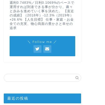
週利0.7483%／日利0.1069%のペースで
運用すれば到達できる事が分かり、粛々
と歩みを進めていく事を決めた。 【直近
の成績】（2018年）-12.3%（2019年）
+26.6% 【人生目標】 仕事・家庭・お金
全ての充実、物心両面の豊かさと幸せの
追求
＼ Follow me ／
最近の投稿