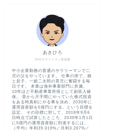
あきひろ
30代サラリーマン投資家
中小企業勤務の普通のサラリーマンで二
児の父をやっています。 仕事の傍で、娘
と息子、一姫二太郎の育児に奮闘する毎
日です。 本業は海外事業部門に所属。
10年ほど不動産事業所得として副収入確
保。 昔から片手間にやっていた株式投資
をある時真剣にやる事を決め、2030年に
運用資産額を5億円にする、という目標を
設定。 その目標に対して、2018年9月6
日時点で試算したところ、2030年1月1日
に5億円の運用資産額に到達するには、
（平均）年利39.019%／月利3.207%／