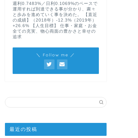
週利0.7483%／日利0.1069%のペースで
運用すれば到達できる事が分かり、粛々
と歩みを進めていく事を決めた。 【直近
の成績】（2018年）-12.3%（2019年）
+26.6% 【人生目標】 仕事・家庭・お金
全ての充実、物心両面の豊かさと幸せの
追求
＼ Follow me ／
最近の投稿