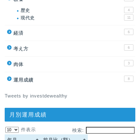
歴史
4
現代史
11
6
経済
6
考え方
3
肉体
8
運用成績
Tweets by investdewealthy
月別運用成績
件表示
検索:
年月
前月比（額）