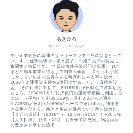
あきひろ
30代サラリーマン投資家
中小企業勤務の普通のサラリーマンで二児の父をやって
います。 仕事の傍で、娘と息子、一姫二太郎の育児に
奮闘する毎日です。 本業は海外事業部門に所属。 10年
ほど不動産事業所得として副収入確保。 昔から片手間
にやっていた株式投資をある時真剣にやる事を決め、
2030年に運用資産額を5億円にする、という目標を設
定。 その目標に対して、2018年9月6日時点で試算した
ところ、2030年1月1日に5億円の運用資産額に到達する
には、（平均）年利39.019%／月利3.207%／週利
0.7483%／日利0.1069%のペースで運用すれば到達で
きる事が分かり、粛々と歩みを進めていく事を決めた。
【直近の成績】（2018年）-12.3%（2019年）+26.6%
【人生目標】 仕事・家庭・お金全ての充実、物心両面
の豊かさと幸せの追求