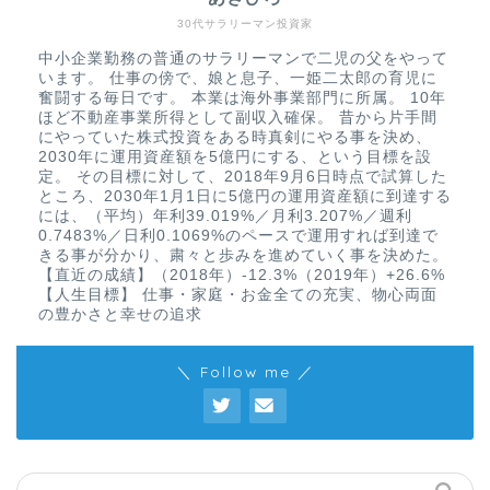
30代サラリーマン投資家
中小企業勤務の普通のサラリーマンで二児の父をやって
います。 仕事の傍で、娘と息子、一姫二太郎の育児に
奮闘する毎日です。 本業は海外事業部門に所属。 10年
ほど不動産事業所得として副収入確保。 昔から片手間
にやっていた株式投資をある時真剣にやる事を決め、
2030年に運用資産額を5億円にする、という目標を設
定。 その目標に対して、2018年9月6日時点で試算した
ところ、2030年1月1日に5億円の運用資産額に到達する
には、（平均）年利39.019%／月利3.207%／週利
0.7483%／日利0.1069%のペースで運用すれば到達で
きる事が分かり、粛々と歩みを進めていく事を決めた。
【直近の成績】（2018年）-12.3%（2019年）+26.6%
【人生目標】 仕事・家庭・お金全ての充実、物心両面
の豊かさと幸せの追求
＼ Follow me ／